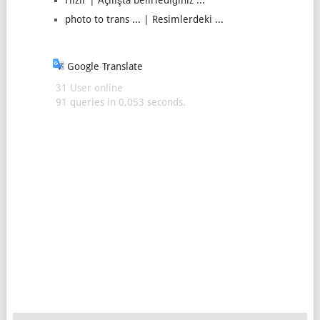
Hızır | Açılışta belirlediğiniz ...
photo to trans ... | Resimlerdeki ...
Google Translate
31 User online
91 queries in 0,053 seconds.