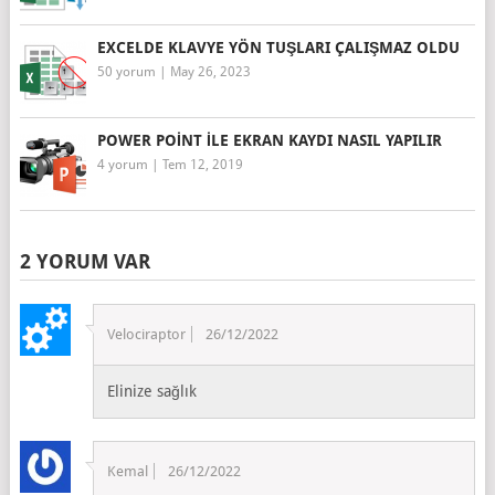
EXCELDE KLAVYE YÖN TUŞLARI ÇALIŞMAZ OLDU
50 yorum
|
May 26, 2023
POWER POINT ILE EKRAN KAYDI NASIL YAPILIR
4 yorum
|
Tem 12, 2019
2 YORUM VAR
Velociraptor
26/12/2022
Elinize sağlık
Kemal
26/12/2022