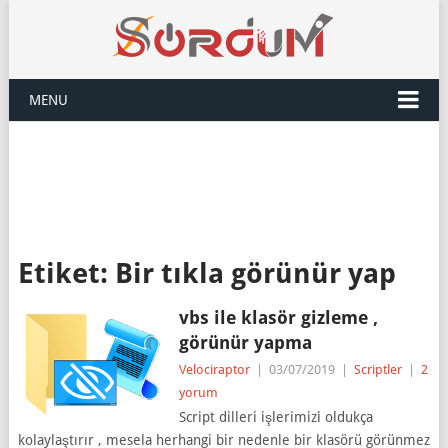
MENU
Etiket:
Bir tıkla görünür yap
vbs ile klasör gizleme ,
görünür yapma
Velociraptor
|
03/07/2019
|
Scriptler
|
2
yorum
Script dilleri işlerimizi oldukça
kolaylaştırır , mesela herhangi bir nedenle bir klasörü görünmez