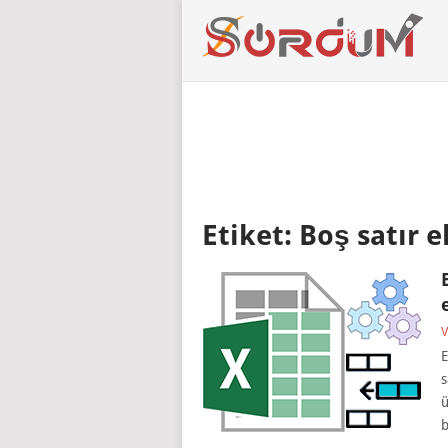
Etiket:
Boş satır e
V
E
s
ü
b