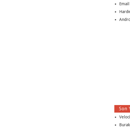
Email
Hard
Andro
Son 
Veloc
Burak