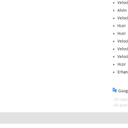
Veloc
Alvin 
Veloci
Hızır 
Hızır 
Veloci
Veloc
Veloci
Hızır 
Erhan
Googl
20 User
69 queri