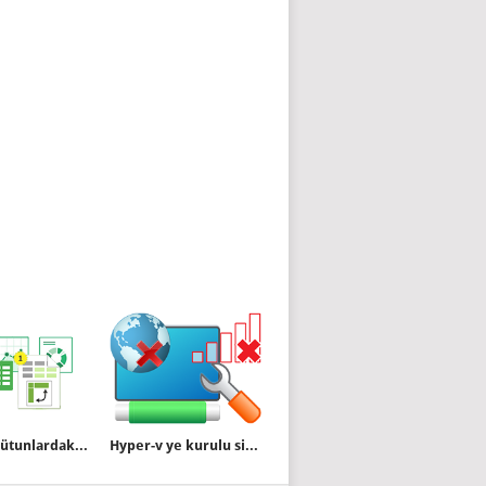
Excelde Sütunlardaki verileri satırlara dönüştürme
Hyper-v ye kurulu sistemde internet yok