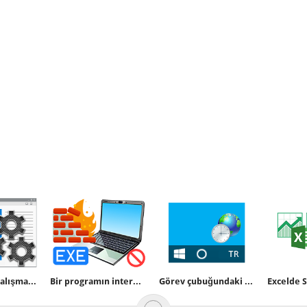
Bir yazılımın çalışması nasıl engellenir
Bir programın internete bağlanması nasıl engellenir
Görev çubuğundaki dil simgesi kayboldu