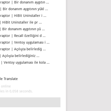
iraptor | Bir donanım aygıtın ...
| Bir donanım aygıtının yükl ...
raptor | HiBit Uninstaller i ...
| HiBit Uninstaller ile pr ...
| Bir donanım aygıtının yü ...
raptor | Recall özelliğini d ...
iraptor | Ventoy uygulaması i ...
raptor | Açılışta belirlediğ ...
| Açılışta belirlediğiniz ...
 | Ventoy uygulaması ile kola ...
e Translate
 online
es in 0,058 seconds.