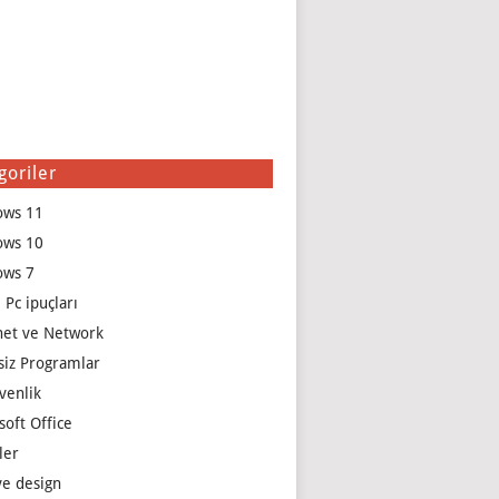
goriler
ows 11
ows 10
ows 7
 Pc ipuçları
net ve Network
siz Programlar
venlik
soft Office
ler
e design