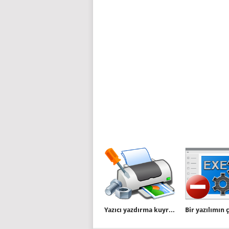
Yazıcı yazdırma kuyruğunda biriken işleri temizleyin