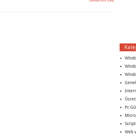
Devamını Oku
Kate
Wind
Wind
Wind
Genel
Inter
Ücret
Pc Gü
Micro
Script
Web v