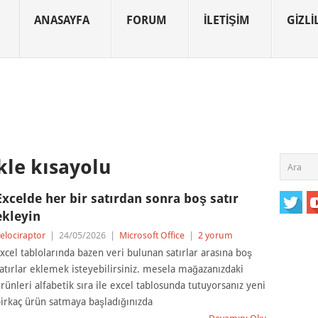
ANASAYFA
FORUM
İLETIŞIM
GIZLIL
kle kısayolu
Excelde her bir satırdan sonra boş satır
ekleyin
elociraptor
|
24/05/2026
|
Microsoft Office
|
2 yorum
xcel tablolarında bazen veri bulunan satırlar arasına boş
atırlar eklemek isteyebilirsiniz. mesela mağazanızdaki
rünleri alfabetik sıra ile excel tablosunda tutuyorsanız yeni
irkaç ürün satmaya başladığınızda