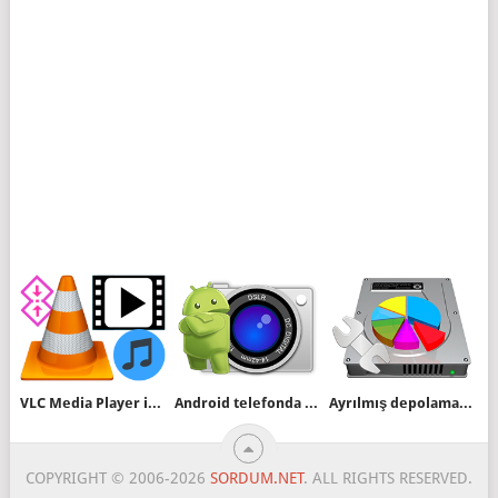
VLC Media Player ile ses ve videoyu birleştirin
Android telefonda Fotoğraf pro modu ayarı
Ayrılmış depolama alanını bir komutla devre dışı bırakın
COPYRIGHT © 2006-2026
SORDUM.NET
. ALL RIGHTS RESERVED.