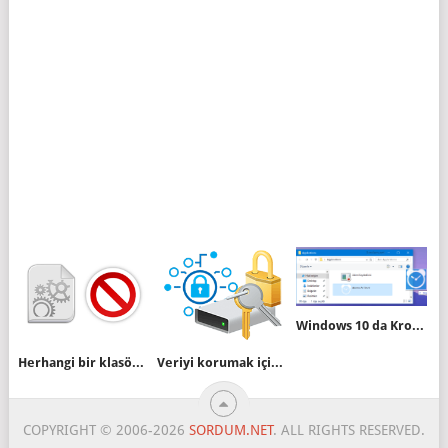
Windows 10 da Kronometre kısayolu oluşturalım
Herhangi bir klasörümüzde .exe ler çalışmasın
Veriyi korumak için içeriği şifrele özelliğini Nedir
COPYRIGHT © 2006-2026
SORDUM.NET
. ALL RIGHTS RESERVED.