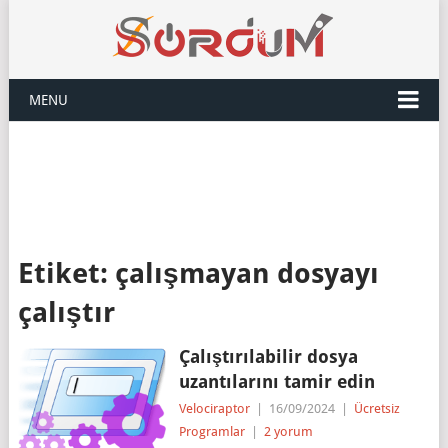
MENU
Etiket:
çalışmayan dosyayı
çalıştır
Çalıştırılabilir dosya
uzantılarını tamir edin
Velociraptor
|
16/09/2024
|
Ücretsiz
Programlar
|
2 yorum