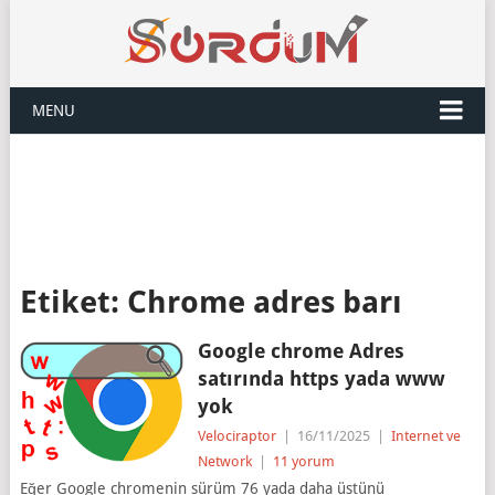
MENU
Etiket:
Chrome adres barı
Google chrome Adres
satırında https yada www
yok
Velociraptor
|
16/11/2025
|
Internet ve
Network
|
11 yorum
Eğer Google chromenin sürüm 76 yada daha üstünü