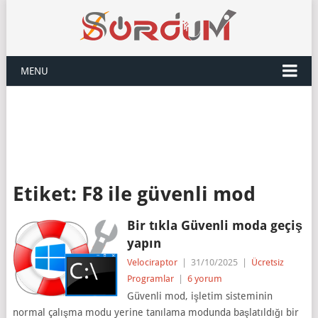
MENU
Etiket:
F8 ile güvenli mod
Bir tıkla Güvenli moda geçiş
yapın
Velociraptor
|
31/10/2025
|
Ücretsiz
Programlar
|
6 yorum
Güvenli mod, işletim sisteminin
normal çalışma modu yerine tanılama modunda başlatıldığı bir