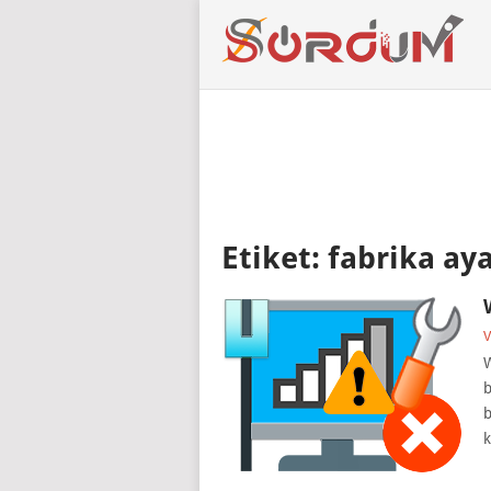
Etiket:
fabrika ay
V
W
b
b
k