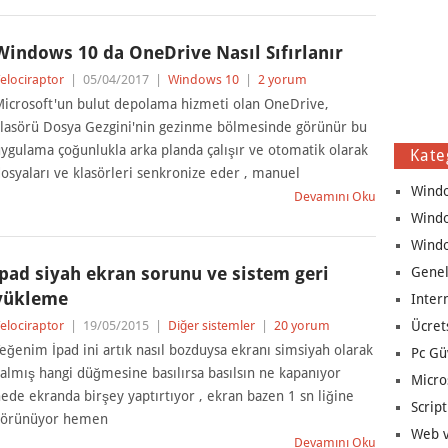
Windows 10 da OneDrive Nasıl Sıfırlanır
elociraptor
|
05/04/2017
|
Windows 10
|
2 yorum
icrosoft'un bulut depolama hizmeti olan OneDrive,
lasörü Dosya Gezgini'nin gezinme bölmesinde görünür bu
ygulama çoğunlukla arka planda çalışır ve otomatik olarak
Kate
osyaları ve klasörleri senkronize eder , manuel
Wind
Devamını Oku
Wind
Wind
İpad siyah ekran sorunu ve sistem geri
Genel
yükleme
Inter
elociraptor
|
19/05/2015
|
Diğer sistemler
|
20 yorum
Ücret
eğenim İpad ini artık nasıl bozduysa ekranı simsiyah olarak
Pc Gü
almış hangi düğmesine basılırsa basılsın ne kapanıyor
Micro
ede ekranda birşey yaptırtıyor , ekran bazen 1 sn liğine
Script
görünüyor hemen
Web v
Devamını Oku