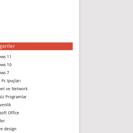
goriler
ows 11
ows 10
ows 7
 Pc ipuçları
net ve Network
siz Programlar
venlik
soft Office
ler
e design