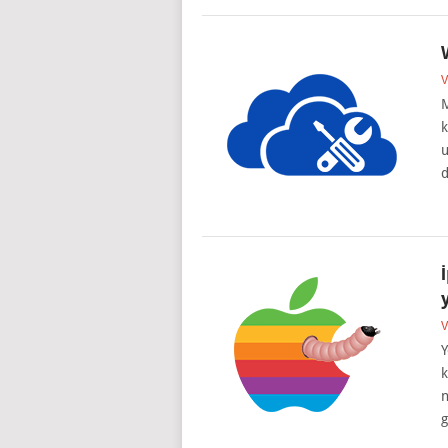
V
M
k
u
d
V
Y
k
n