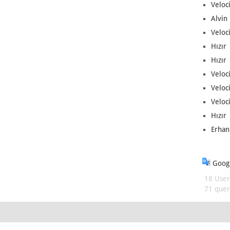
Veloc
Alvin 
Veloci
Hızır 
Hızır 
Veloci
Veloc
Veloci
Hızır 
Erhan
Googl
18 User
71 queri