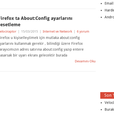
Email
Hard
Andro
Firefox ta About:Config ayarlarını
resetleme
elociraptor
|
15/03/2015
|
Internet ve Network
|
6 yorum
irefox u kişiselleştimek için mutlaka about:config
yarlarını kullanmak gerekir , bilindiği üzere Firefox
arayıcımızın adres satırına about:config yazıp entere
asarsak bir uyarı ekranı gelecektir burada
Devamını Oku
Son 
Veloc
Burak