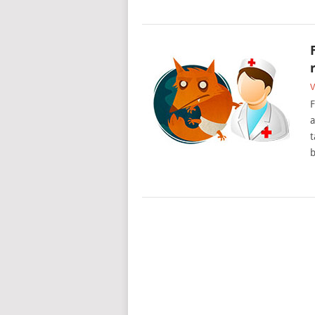
V
F
a
t
b