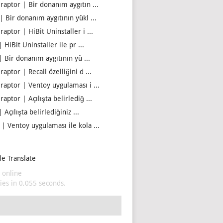
iraptor | Bir donanım aygıtın ...
| Bir donanım aygıtının yükl ...
raptor | HiBit Uninstaller i ...
| HiBit Uninstaller ile pr ...
| Bir donanım aygıtının yü ...
raptor | Recall özelliğini d ...
iraptor | Ventoy uygulaması i ...
raptor | Açılışta belirlediğ ...
| Açılışta belirlediğiniz ...
 | Ventoy uygulaması ile kola ...
e Translate
 online
es in 0,055 seconds.