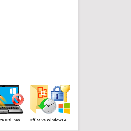
Windows ta Hızlı başlat nasıl kapatılır yada açılır
Office ve Windows Aktivasyonlarını yedekleyip geri yükleyin