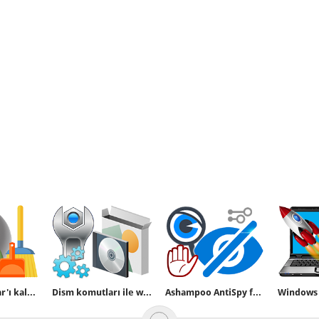
Xbox Game bar'ı kaldırın veya yeniden kurun
Dism komutları ile windows özelliklerini açmak
Ashampoo AntiSpy for Windows 10