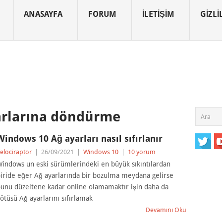
ANASAYFA
FORUM
İLETIŞIM
GIZLIL
arlarına döndürme
Windows 10 Ağ ayarları nasıl sıfırlanır
elociraptor
|
26/09/2021
|
Windows 10
|
10 yorum
indows un eski sürümlerindeki en büyük sıkıntılardan
iride eğer Ağ ayarlarında bir bozulma meydana gelirse
unu düzeltene kadar online olamamaktır işin daha da
ötüsü Ağ ayarlarını sıfırlamak
Devamını Oku