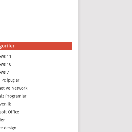
goriler
ows 11
ows 10
ows 7
 Pc ipuçları
net ve Network
siz Programlar
venlik
soft Office
ler
e design