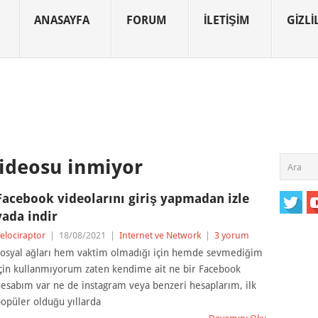
ANASAYFA
FORUM
İLETIŞIM
GIZLIL
ideosu inmiyor
Facebook videolarını giriş yapmadan izle
yada indir
elociraptor
|
18/08/2021
|
Internet ve Network
|
3 yorum
osyal ağları hem vaktim olmadığı için hemde sevmediğim
çin kullanmıyorum zaten kendime ait ne bir Facebook
esabım var ne de instagram veya benzeri hesaplarım, ilk
opüler olduğu yıllarda