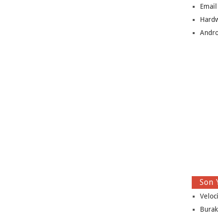
Email
Hard
Andro
Son 
Veloc
Burak