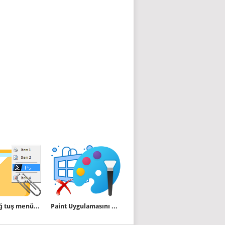
Klasör sağ tuş menüsüne Powershell i burada aç ilavesi
Paint Uygulamasını Microsoft mağazasından edinin