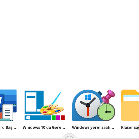
Excel veya Word Başlangıç ekranını göstermesin
Windows 10 da Görev çubuğu rengi nasıl değiştirilir
Windows yerel saatinin yanına ek saat ekleyin