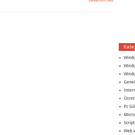
Devamını Oku
Kate
Wind
Wind
Wind
Genel
Inter
Ücret
Pc Gü
Micro
Script
Web v