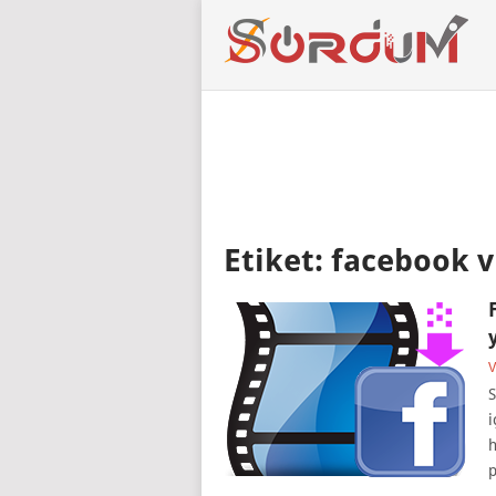
Etiket:
facebook v
V
S
i
h
p