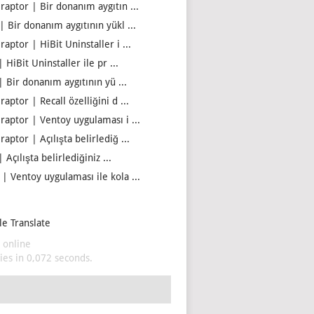
iraptor | Bir donanım aygıtın ...
| Bir donanım aygıtının yükl ...
raptor | HiBit Uninstaller i ...
| HiBit Uninstaller ile pr ...
| Bir donanım aygıtının yü ...
raptor | Recall özelliğini d ...
iraptor | Ventoy uygulaması i ...
raptor | Açılışta belirlediğ ...
| Açılışta belirlediğiniz ...
 | Ventoy uygulaması ile kola ...
e Translate
 online
es in 0,072 seconds.