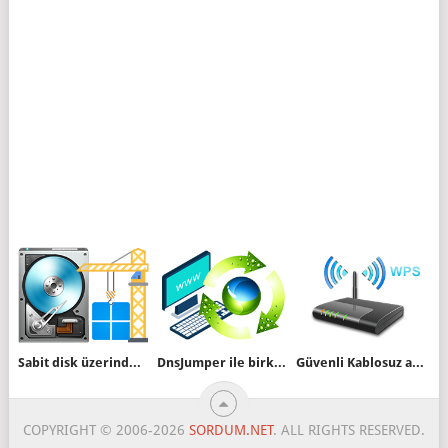
Sabit disk üzerinden windows 10 kurulumu
DnsJumper ile birkaç tıkla DNS değiştirin
Güvenli Kablosuz ağa şifre girmeden bağlanalım
COPYRIGHT © 2006-2026
SORDUM.NET
. ALL RIGHTS RESERVED.