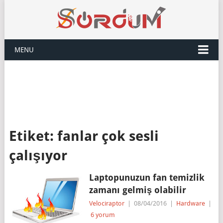
MENU
Etiket:
fanlar çok sesli
çalışıyor
Laptopunuzun fan temizlik
zamanı gelmiş olabilir
Velociraptor
|
08/04/2016
|
Hardware
|
6 yorum