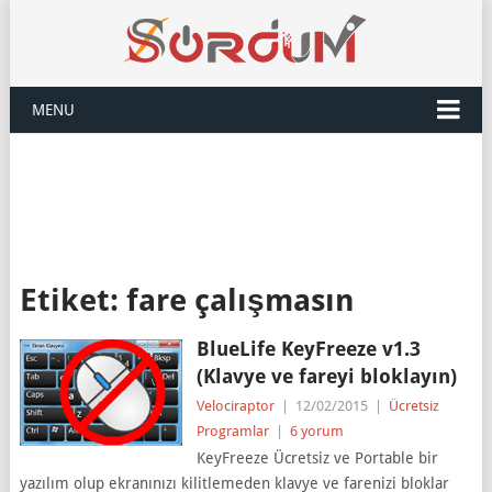
MENU
Etiket:
fare çalışmasın
BlueLife KeyFreeze v1.3
(Klavye ve fareyi bloklayın)
Velociraptor
|
12/02/2015
|
Ücretsiz
Programlar
|
6 yorum
KeyFreeze Ücretsiz ve Portable bir
yazılım olup ekranınızı kilitlemeden klavye ve farenizi bloklar