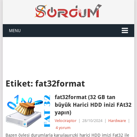
MENU
Etiket:
fat32format
fat32format (32 GB tan
büyük Harici HDD inizi FAt32
yapın)
Velociraptor
|
28/10/2024
|
Hardware
|
4 yorum
Bazen öylesi durumlarla karşılaşırızki harici HDD imizi Fat32 ile