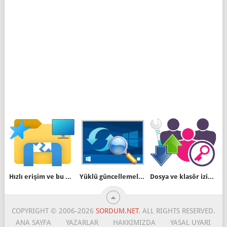
Hızlı erişim ve bu Bilgisayar arasında kolay geçiş
Yüklü güncellemeleri kolayca görüntüleyin
Dosya ve klasör izinlerinizi kolayca düzenleyin
COPYRIGHT © 2006-2026
SORDUM.NET
. ALL RIGHTS RESERVED.
ANA SAYFA
YAZARLAR
HAKKIMIZDA
YASAL UYARI