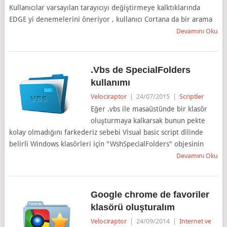
Kullanıcılar varsayılan tarayıcıyı değiştirmeye kalktıklarında
EDGE yi denemelerini öneriyor , kullanıcı Cortana da bir arama
Devamını Oku
.Vbs de SpecialFolders
kullanımı
Velociraptor
|
24/07/2015
|
Scriptler
Eğer .vbs ile masaüstünde bir klasör
oluşturmaya kalkarsak bunun pekte
kolay olmadığını farkederiz sebebi Visual basic script dilinde
belirli Windows klasörleri için "WshSpecialFolders" objesinin
Devamını Oku
Google chrome de favoriler
klasörü oluşturalım
Velociraptor
|
24/09/2014
|
Internet ve