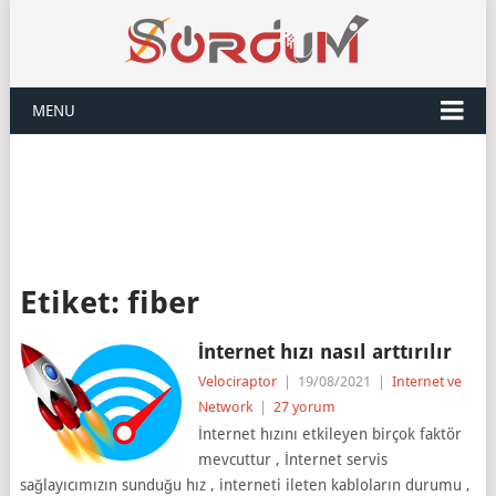
MENU
Etiket:
fiber
İnternet hızı nasıl arttırılır
Velociraptor
|
19/08/2021
|
Internet ve
Network
|
27 yorum
İnternet hızını etkileyen birçok faktör
mevcuttur , İnternet servis
sağlayıcımızın sunduğu hız , interneti ileten kabloların durumu ,