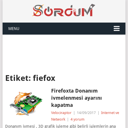
MENU
Etiket:
fiefox
Firefoxta Donanım
ivmelenmesi ayarını
kapatma
Velociraptor
|
14/09/2017
|
Internet ve
Network
|
4 yorum
Donanım ivmesi , 3D grafik işleme gibi belirli işlemlerin ana