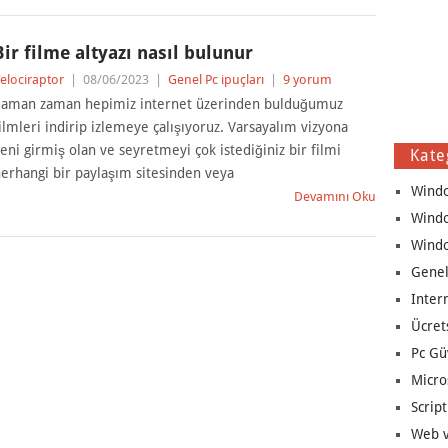
Bir filme altyazı nasıl bulunur
elociraptor
|
08/06/2023
|
Genel Pc ipuçları
|
9 yorum
aman zaman hepimiz internet üzerinden bulduğumuz
ilmleri indirip izlemeye çalışıyoruz. Varsayalım vizyona
eni girmiş olan ve seyretmeyi çok istediğiniz bir filmi
Kate
erhangi bir paylaşım sitesinden veya
Wind
Devamını Oku
Wind
Wind
Genel
Inter
Ücret
Pc Gü
Micro
Script
Web v