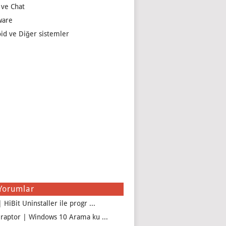
 ve Chat
ware
id ve Diğer sistemler
Yorumlar
 HiBit Uninstaller ile progr ...
iraptor | Windows 10 Arama ku ...