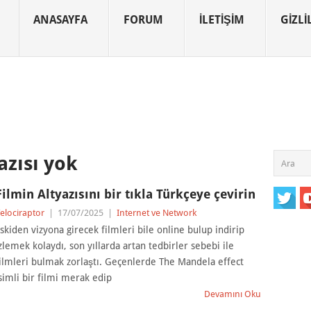
ANASAYFA
FORUM
İLETIŞIM
GIZLIL
azısı yok
Filmin Altyazısını bir tıkla Türkçeye çevirin
elociraptor
|
17/07/2025
|
Internet ve Network
skiden vizyona girecek filmleri bile online bulup indirip
zlemek kolaydı, son yıllarda artan tedbirler sebebi ile
ilmleri bulmak zorlaştı. Geçenlerde The Mandela effect
simli bir filmi merak edip
Devamını Oku