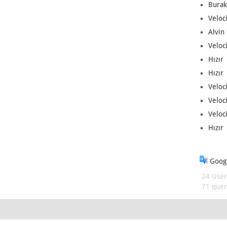
Burak
Veloc
Alvin 
Veloci
Hızır 
Hızır 
Veloci
Veloc
Veloci
Hızır 
Googl
24 User
71 queri