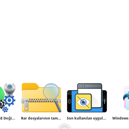
Microsoft EDGE Değiştir veya kaldır silik hatası
Rar dosyalarının tamamını indirmeden içeriğini görün
Son kullanılan uygulama önizlemelerini bulanıklaştırın