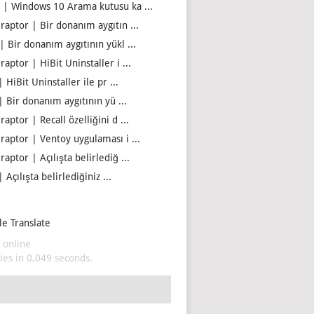
 | Windows 10 Arama kutusu ka ...
iraptor | Bir donanım aygıtın ...
| Bir donanım aygıtının yükl ...
raptor | HiBit Uninstaller i ...
| HiBit Uninstaller ile pr ...
| Bir donanım aygıtının yü ...
raptor | Recall özelliğini d ...
iraptor | Ventoy uygulaması i ...
raptor | Açılışta belirlediğ ...
| Açılışta belirlediğiniz ...
e Translate
 online
es in 0,049 seconds.