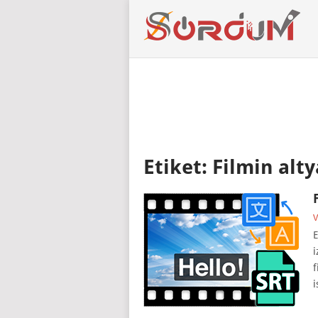
Etiket:
Filmin alty
V
E
i
f
i