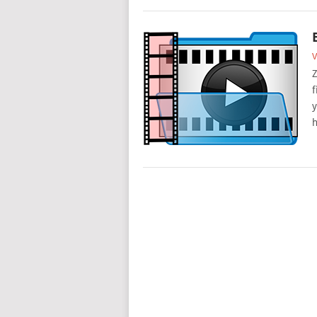
V
Z
f
y
h