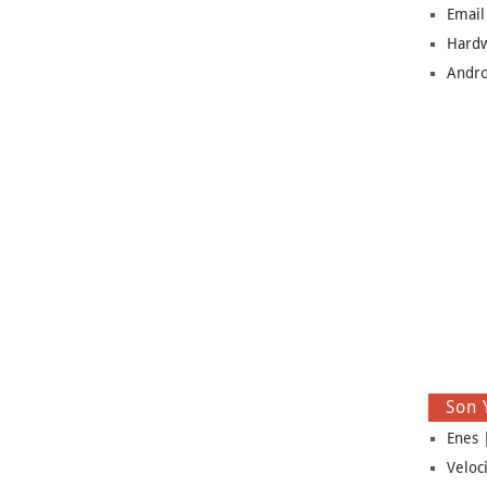
Email
Hard
Andro
Son 
Enes |
Veloc