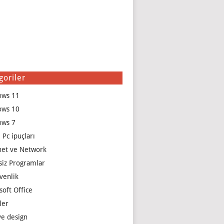
goriler
ows 11
ows 10
ows 7
 Pc ipuçları
net ve Network
siz Programlar
venlik
soft Office
ler
e design