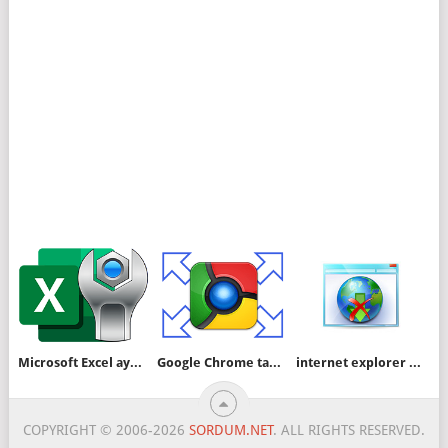
Microsoft Excel ayarları nasıl sıfırlanır
Google Chrome tam ekran modunda açılsın
internet explorer ve Chrome ile indirme yapılmasın
COPYRIGHT © 2006-2026
SORDUM.NET
. ALL RIGHTS RESERVED.