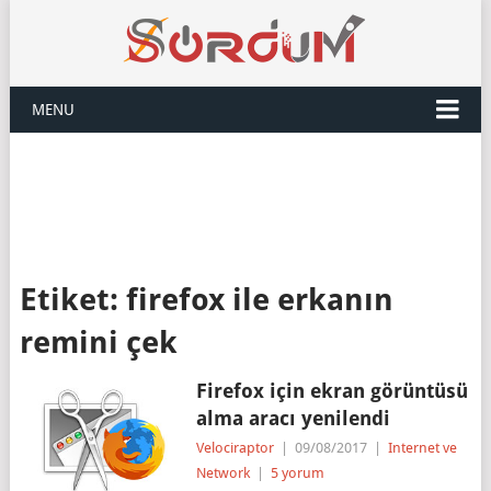
MENU
Etiket:
firefox ile erkanın
remini çek
Firefox için ekran görüntüsü
alma aracı yenilendi
Velociraptor
|
09/08/2017
|
Internet ve
Network
|
5 yorum