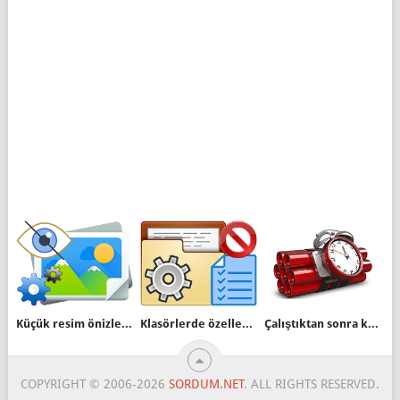
Küçük resim önizlemesi nasıl devre dışı bırakılır
Klasörlerde özelleştir sekmesi olmasın
Çalıştıktan sonra kendini yokeden .vbs scripti
COPYRIGHT © 2006-2026
SORDUM.NET
. ALL RIGHTS RESERVED.