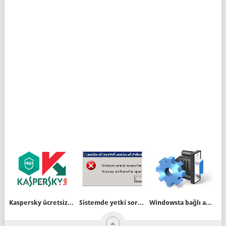
Kaspersky ücretsiz Antivirüs sürümü indirime sunuldu
Sistemde yetki sorunu
Windowsta bağlı aygıtın kullandığı port numarasını değiştirelim