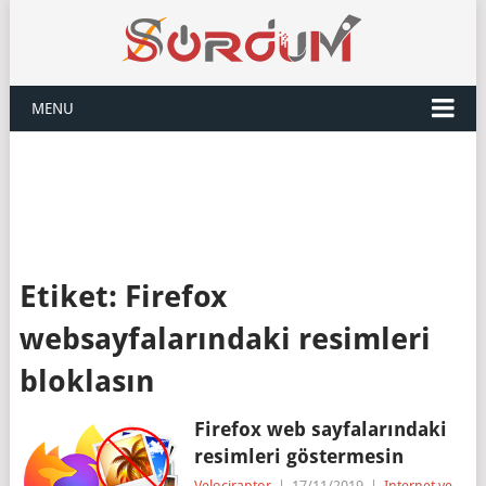
MENU
Etiket:
Firefox
websayfalarındaki resimleri
bloklasın
Firefox web sayfalarındaki
resimleri göstermesin
Velociraptor
|
17/11/2019
|
Internet ve