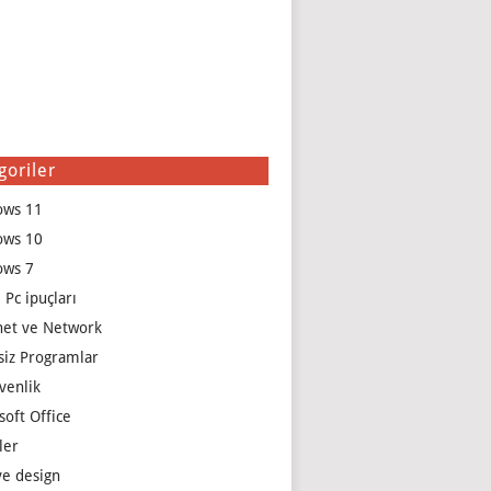
goriler
ows 11
ows 10
ows 7
 Pc ipuçları
net ve Network
siz Programlar
venlik
soft Office
ler
e design