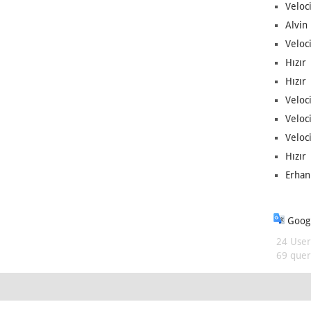
Veloc
Alvin 
Veloci
Hızır 
Hızır 
Veloci
Veloc
Veloci
Hızır 
Erhan
Googl
24 User
69 queri