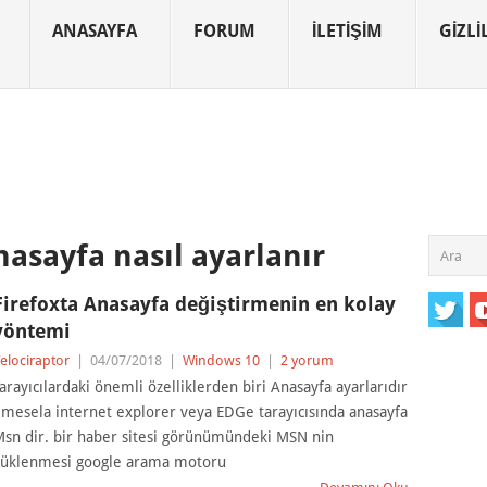
ANASAYFA
FORUM
İLETIŞIM
GIZLIL
nasayfa nasıl ayarlanır
Firefoxta Anasayfa değiştirmenin en kolay
yöntemi
elociraptor
|
04/07/2018
|
Windows 10
|
2 yorum
arayıcılardaki önemli özelliklerden biri Anasayfa ayarlarıdır
 mesela internet explorer veya EDGe tarayıcısında anasayfa
sn dir. bir haber sitesi görünümündeki MSN nin
üklenmesi google arama motoru