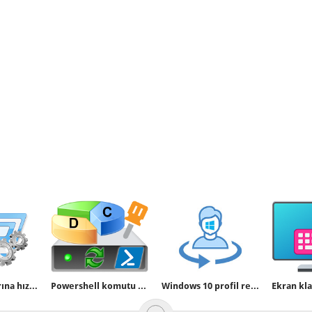
Sistem araçlarına hızlı erişim
Powershell komutu ile Sürücü harfi değiştirelim
Windows 10 profil resmi nasıl değiştirilir