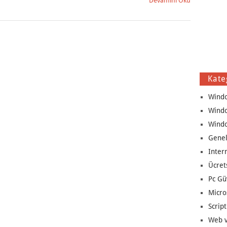
Devamını Oku
Kate
Wind
Wind
Wind
Genel
Inter
Ücret
Pc Gü
Micro
Script
Web v