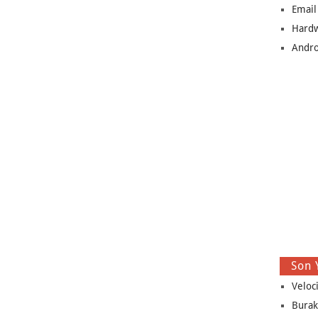
Email
Hard
Andro
Son 
Veloc
Burak