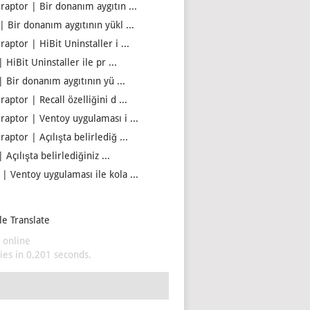
iraptor | Bir donanım aygıtın ...
| Bir donanım aygıtının yükl ...
raptor | HiBit Uninstaller i ...
| HiBit Uninstaller ile pr ...
| Bir donanım aygıtının yü ...
raptor | Recall özelliğini d ...
iraptor | Ventoy uygulaması i ...
raptor | Açılışta belirlediğ ...
| Açılışta belirlediğiniz ...
 | Ventoy uygulaması ile kola ...
e Translate
 online
es in 0,201 seconds.