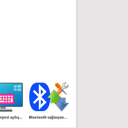
Ekran klavyesi açılışta otomatik olarak başlamasın
Bluetooth sağtuşunda dosya gönder ve al menüleri eksik