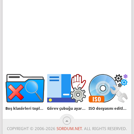
Boş klasörleri topluca silme yöntemleri
Görev çubuğu ayarlarına erişimi engelleyin
ISO dosyasını editlemede en kolay yöntem
COPYRIGHT © 2006-2026
SORDUM.NET
. ALL RIGHTS RESERVED.