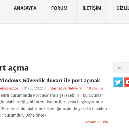
ANASAYFA
FORUM
İLETIŞIM
GIZLIL
ort açma
Windows Güvenlik duvarı ile port açmak
elociraptor
|
01/06/2022
|
Internet ve Network
|
19 yorum
elirli durumlarda Port açmamız gerekebilir , bu Oyunlar
çin olabileceği gibi torent istemcileri veya bilgisayarımızı
TP servere dönüştürmek istediğimizde de gerekli olabilen
ir durumdur. Daha önceki
Devamını Oku