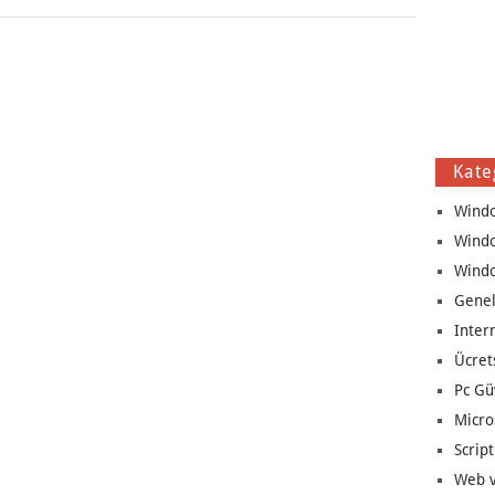
Kate
Wind
Wind
Wind
Genel
Inter
Ücret
Pc Gü
Micro
Script
Web v