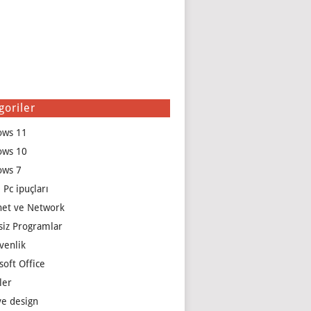
goriler
ows 11
ows 10
ows 7
 Pc ipuçları
net ve Network
siz Programlar
venlik
soft Office
ler
e design