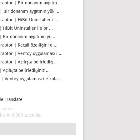
iraptor | Bir donanım aygıtın ...
| Bir donanım aygıtının yükl ...
raptor | HiBit Uninstaller i ...
| HiBit Uninstaller ile pr ...
| Bir donanım aygıtının yü ...
raptor | Recall özelliğini d ...
iraptor | Ventoy uygulaması i ...
raptor | Açılışta belirlediğ ...
| Açılışta belirlediğiniz ...
 | Ventoy uygulaması ile kola ...
e Translate
 online
es in 0,060 seconds.