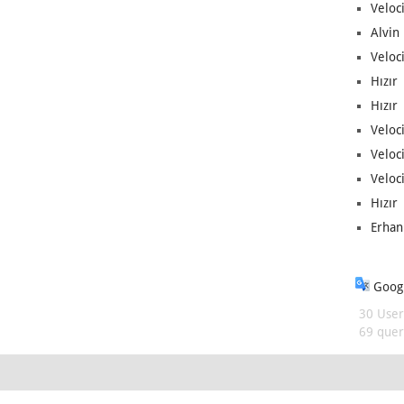
Veloc
Alvin 
Veloci
Hızır 
Hızır 
Veloci
Veloc
Veloci
Hızır 
Erhan
Googl
30 User
69 queri