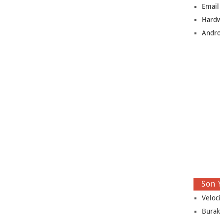
Email
Hard
Andro
Son 
Veloc
Burak