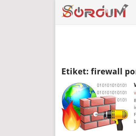
Etiket:
firewall p
V
B
i
F
b