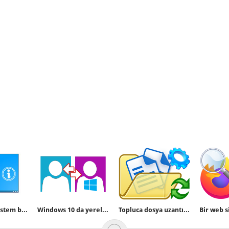
Windows 10 sistem bilgisinde isminiz yazssın
Windows 10 da yerel hesaptan Microsoft hesabına geçelim
Topluca dosya uzantısı değiştirin