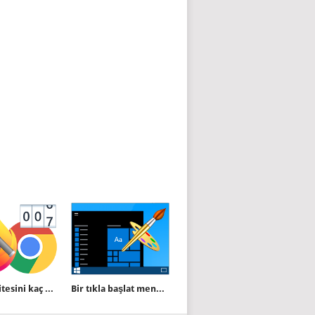
Bir web sitesini kaç kez ziyaret ettiğinizi bulun
Bir tıkla başlat menüsü ve görev çubuğunu siyah yapın