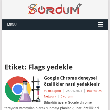
MENU
Etiket:
Flags yedekle
Google Chrome deneysel
özellikler nasıl yedeklenir
Velociraptor
|
25/04/2021
|
Internet ve
Network
|
6 yorum
Bilindiği üzere Google chrome
tarayıcısı varsayılan olarak sunmayı planladığı bazı özellikleri