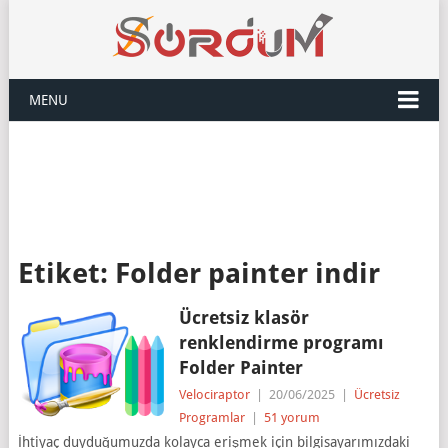
MENU
Etiket:
Folder painter indir
Ücretsiz klasör
renklendirme programı
Folder Painter
Velociraptor
|
20/06/2025
|
Ücretsiz
Programlar
|
51 yorum
İhtiyaç duyduğumuzda kolayca erişmek için bilgisayarımızdaki