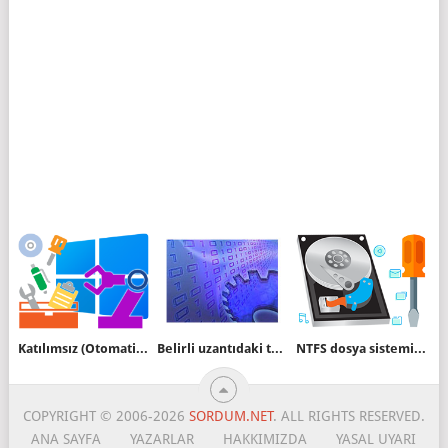
Katılımsız (Otomatik) Kurulum dosyası hazırlayın
Belirli uzantıdaki tüm dosyaları topluca silelim
NTFS dosya sistemi ayarları
COPYRIGHT © 2006-2026
SORDUM.NET
. ALL RIGHTS RESERVED.
ANA SAYFA
YAZARLAR
HAKKIMIZDA
YASAL UYARI