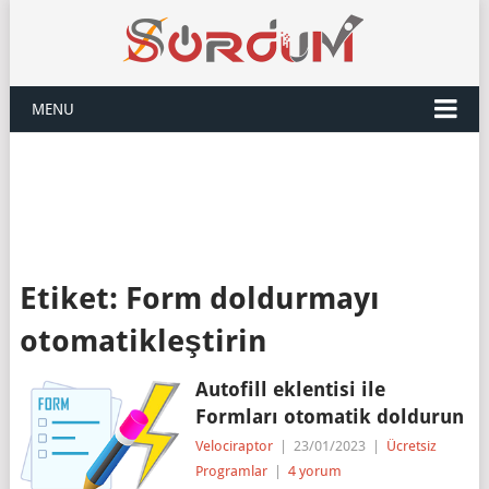
MENU
Etiket:
Form doldurmayı
otomatikleştirin
Autofill eklentisi ile
Formları otomatik doldurun
Velociraptor
|
23/01/2023
|
Ücretsiz
Programlar
|
4 yorum