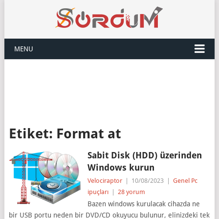
MENU
Etiket:
Format at
Sabit Disk (HDD) üzerinden
Windows kurun
Velociraptor
|
10/08/2023
|
Genel Pc
ipuçları
|
28 yorum
Bazen windows kurulacak cihazda ne
bir USB portu neden bir DVD/CD okuyucu bulunur, elinizdeki tek