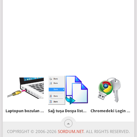
Laptopun bozulan ethernet kartına çözüm
Sağ tuşa Dosya listesini kopyala ilavesi
Chromedeki Login ve şifre bilgilerini programsız yedekleyelim
COPYRIGHT © 2006-2026
SORDUM.NET
. ALL RIGHTS RESERVED.