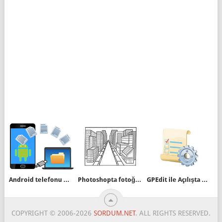
Android telefonu USB ye bağlayıp direkt dosya aktarın
Photoshopta fotoğrafın perspektif hatasını giderelim
GPEdit ile Açılışta Program Çalıştırma
COPYRIGHT © 2006-2026
SORDUM.NET
. ALL RIGHTS RESERVED.