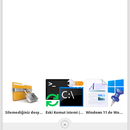
Silemediğiniz dosyalar için portable bir yazılım
Eski Komut istemi (Cmd) arayüzüne geri dönün
Windows 11 de Wordpad yok sorununa çözüm