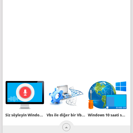
Siz söyleyin Windows yazssın veya yapsın
Vbs ile diğer bir Vbs oluşturalım
Windows 10 saati saniyeyide göstersin