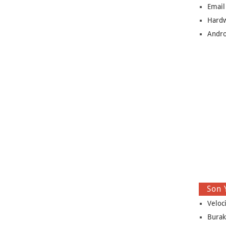
Email
Hard
Andro
Son 
Veloc
Burak