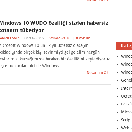
Devamını Oku
Windows 10 WUDO özelliği sizden habersiz
kotanızı tüketiyor
elociraptor
|
04/08/2015
|
Windows 10
|
8 yorum
icrosoft Windows 10 un ilk yıl ücretsiz olacağını
Kate
çıkladığında birçok kişi sevinmişti gel gelelim hergün
Wind
evincimizi kursağımızda bırakan bir özelliğini keşfediyoruz
Wind
 işte bunlardan biri de Windows
Wind
Devamını Oku
Genel
Inter
Ücret
Pc Gü
Micro
Script
Web v