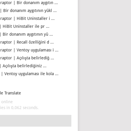
iraptor | Bir donanım aygıtın ...
| Bir donanım aygıtının yükl ...
raptor | HiBit Uninstaller i ...
| HiBit Uninstaller ile pr ...
| Bir donanım aygıtının yü ...
raptor | Recall özelliğini d ...
iraptor | Ventoy uygulaması i ...
raptor | Açılışta belirlediğ ...
| Açılışta belirlediğiniz ...
 | Ventoy uygulaması ile kola ...
e Translate
 online
es in 0,062 seconds.