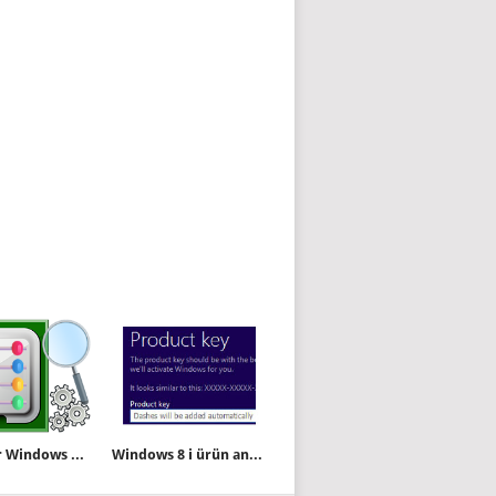
Bilgisayar Windows 11 24H2 ve üzerine uyumlumu?
Windows 8 i ürün anahtarsız kurun