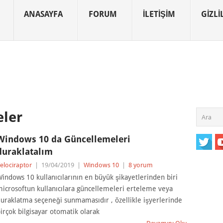
ANASAYFA
FORUM
İLETIŞIM
GIZLIL
eler
Windows 10 da Güncellemeleri
duraklatalım
elociraptor
|
19/04/2019
|
Windows 10
|
8 yorum
indows 10 kullanıcılarının en büyük şikayetlerinden biri
icrosoftun kullanıcılara güncellemeleri erteleme veya
uraklatma seçeneği sunmamasıdır , özellikle işyerlerinde
irçok bilgisayar otomatik olarak