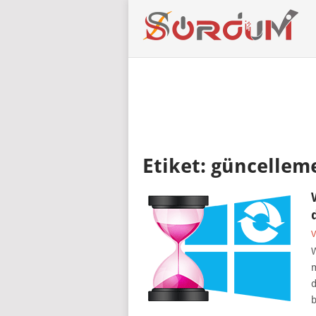
Etiket:
güncellem
V
W
m
d
b