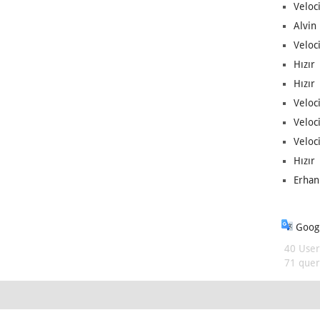
Veloc
Alvin 
Veloci
Hızır 
Hızır 
Veloci
Veloc
Veloci
Hızır 
Erhan
Googl
40 User
71 queri