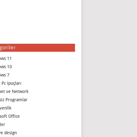
goriler
ows 11
ows 10
ows 7
 Pc ipuçları
net ve Network
siz Programlar
venlik
soft Office
ler
e design