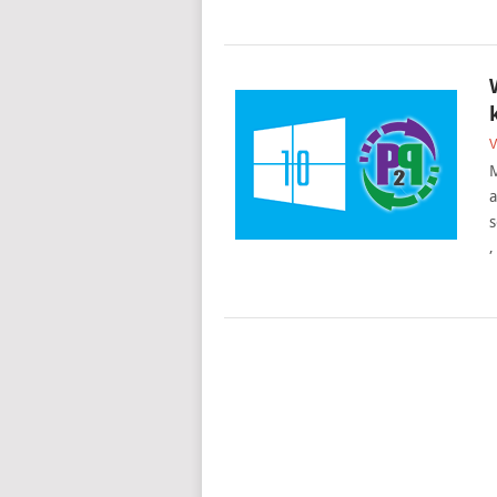
V
M
a
s
,