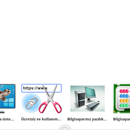
Windows 10 da sistemi yavaşlatan hata
Ücretsiz ve kullanımı kolay kısa URL servisleri
Bilgisayarınız yazdıklarınızı sesli söylesin (.vbs)