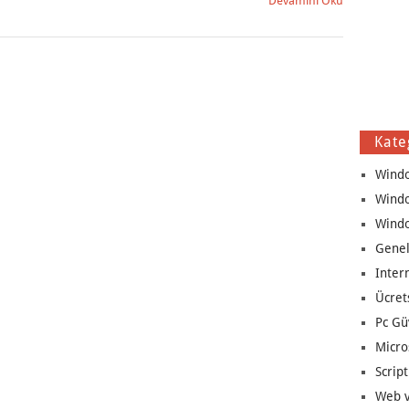
Devamını Oku
Kate
Wind
Wind
Wind
Genel
Inter
Ücret
Pc Gü
Micro
Script
Web v