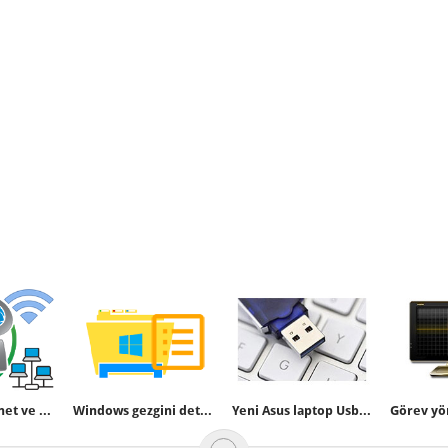
Bir tıkla internet ve yerel ip adresinizi bulun
Windows gezgini detay kısmını genişletelim
Yeni Asus laptop Usb bellekten boot etmiyor çözümü