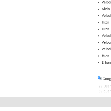
Veloc
Alvin 
Veloci
Hızır 
Hızır 
Veloci
Veloc
Veloci
Hızır 
Erhan
Googl
29 User
69 queri