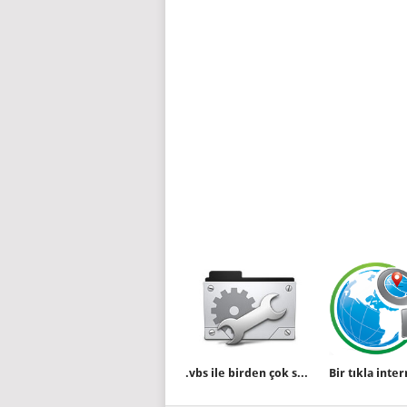
.vbs ile birden çok servisi durduralım – başlatalım