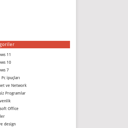
goriler
ows 11
ows 10
ows 7
 Pc ipuçları
net ve Network
siz Programlar
venlik
soft Office
ler
e design