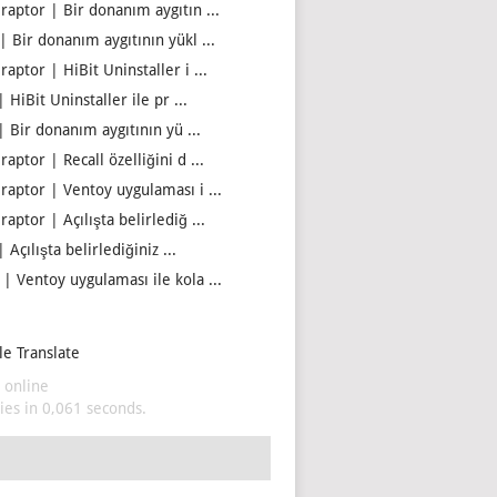
iraptor | Bir donanım aygıtın ...
| Bir donanım aygıtının yükl ...
raptor | HiBit Uninstaller i ...
| HiBit Uninstaller ile pr ...
| Bir donanım aygıtının yü ...
raptor | Recall özelliğini d ...
iraptor | Ventoy uygulaması i ...
raptor | Açılışta belirlediğ ...
| Açılışta belirlediğiniz ...
 | Ventoy uygulaması ile kola ...
e Translate
 online
es in 0,061 seconds.