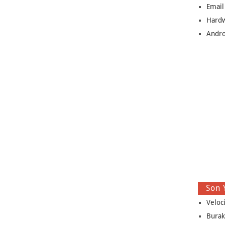
Email
Hard
Andro
Son 
Veloc
Burak