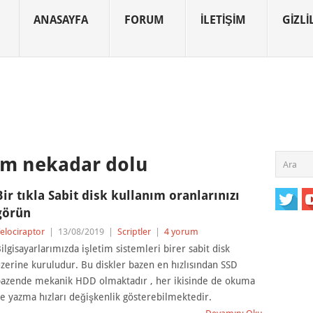
ANASAYFA
FORUM
İLETIŞIM
GIZLIL
im nekadar dolu
Bir tıkla Sabit disk kullanım oranlarınızı
görün
elociraptor
|
13/08/2019
|
Scriptler
|
4 yorum
ilgisayarlarımızda işletim sistemleri birer sabit disk
zerine kuruludur. Bu diskler bazen en hızlısından SSD
azende mekanik HDD olmaktadır , her ikisinde de okuma
e yazma hızları değişkenlik gösterebilmektedir.