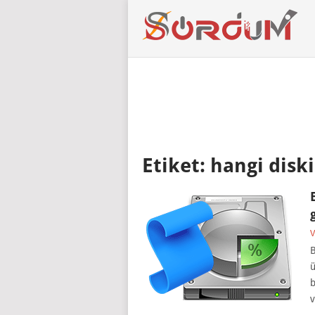
Etiket:
hangi disk
V
B
ü
b
v