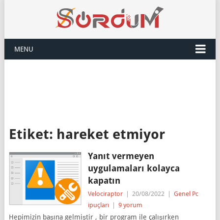
MENU
Etiket:
hareket etmiyor
Yanıt vermeyen
uygulamaları kolayca
kapatın
Velociraptor
|
20/08/2022
|
Genel Pc
ipuçları
|
9 yorum
Hepimizin başına gelmiştir , bir program ile çalışırken