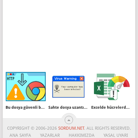
Bu dosya güvenli bir şekilde indirilemiyor hatası
Sahte dosya uzantısı nasıl yapılır
Excelde hücrelerdeki en büyük veya küçük değeri bulalım
COPYRIGHT © 2006-2026
SORDUM.NET
. ALL RIGHTS RESERVED.
ANA SAYFA
YAZARLAR
HAKKIMIZDA
YASAL UYARI