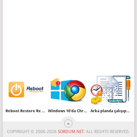
Reboot Restore Rx - Deepfreeze alternatifi
Windows 10'da Chrome bildirimleri nasıl etkinleştirilir?
Arka planda çalışıp belirli bir dosyayı bulursa silen vbs
COPYRIGHT © 2006-2026
SORDUM.NET
. ALL RIGHTS RESERVED.