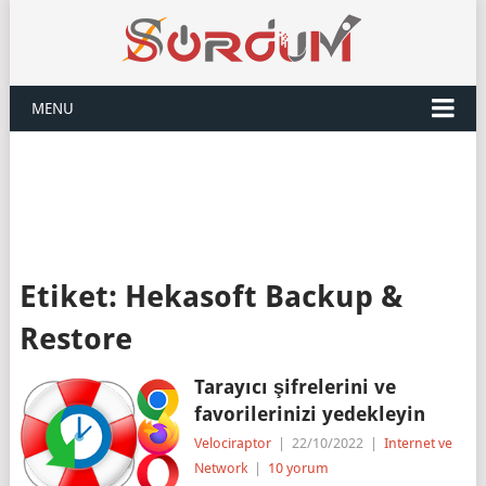
MENU
Etiket:
Hekasoft Backup &
Restore
Tarayıcı şifrelerini ve
favorilerinizi yedekleyin
Velociraptor
|
22/10/2022
|
Internet ve
Network
|
10 yorum