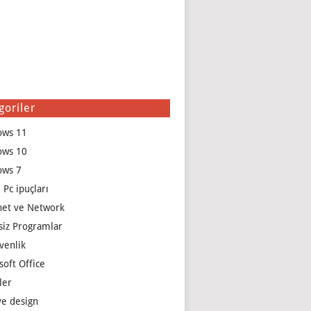
goriler
ows 11
ows 10
ows 7
 Pc ipuçları
net ve Network
siz Programlar
venlik
soft Office
ler
e design