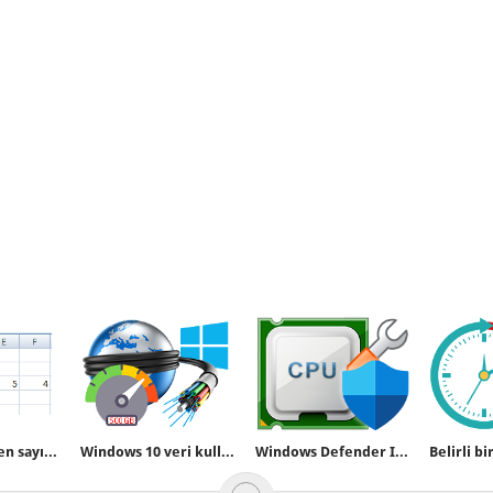
Excel de verilen sayının hücrelere dağıtılması
Windows 10 veri kullanımı ayın ilk günü sıfırlansın
Windows Defender Intel işlemci Performansını düşürüyor