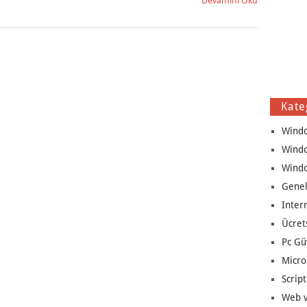
Devamını Oku
Kate
Wind
Wind
Wind
Genel
Inter
Ücret
Pc Gü
Micro
Script
Web v