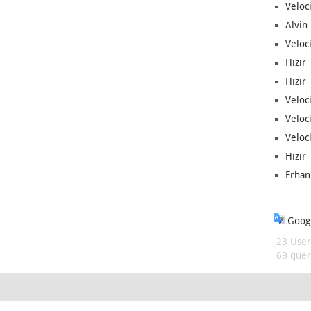
Veloc
Alvin 
Veloci
Hızır 
Hızır 
Veloci
Veloc
Veloci
Hızır 
Erhan
Googl
23 User
69 queri