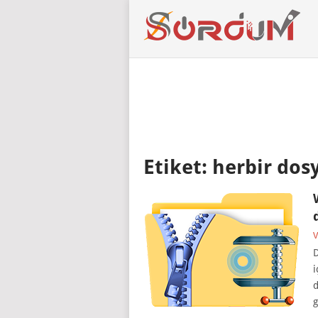
Etiket:
herbir dosy
V
D
i
d
g