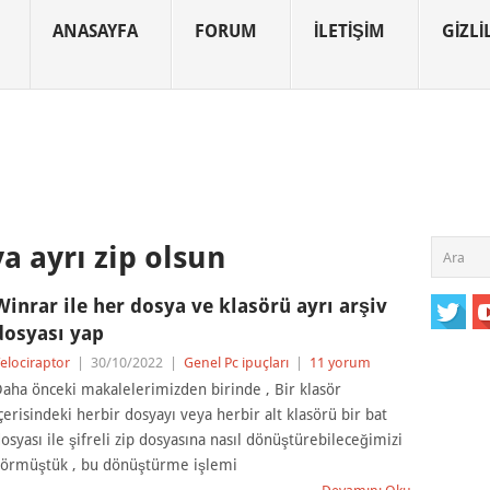
ANASAYFA
FORUM
İLETIŞIM
GIZLIL
a ayrı zip olsun
Winrar ile her dosya ve klasörü ayrı arşiv
dosyası yap
elociraptor
|
30/10/2022
|
Genel Pc ipuçları
|
11 yorum
aha önceki makalelerimizden birinde , Bir klasör
çerisindeki herbir dosyayı veya herbir alt klasörü bir bat
osyası ile şifreli zip dosyasına nasıl dönüştürebileceğimizi
örmüştük , bu dönüştürme işlemi