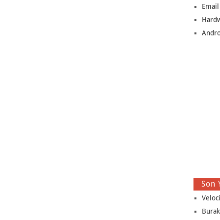
Email
Hard
Andro
Son 
Veloc
Burak