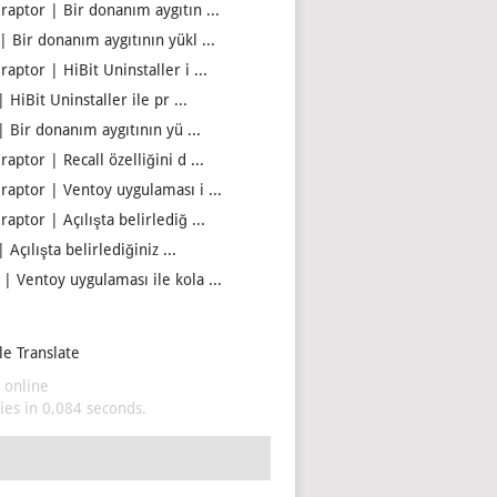
iraptor | Bir donanım aygıtın ...
| Bir donanım aygıtının yükl ...
raptor | HiBit Uninstaller i ...
| HiBit Uninstaller ile pr ...
| Bir donanım aygıtının yü ...
raptor | Recall özelliğini d ...
iraptor | Ventoy uygulaması i ...
raptor | Açılışta belirlediğ ...
| Açılışta belirlediğiniz ...
 | Ventoy uygulaması ile kola ...
e Translate
 online
es in 0,084 seconds.