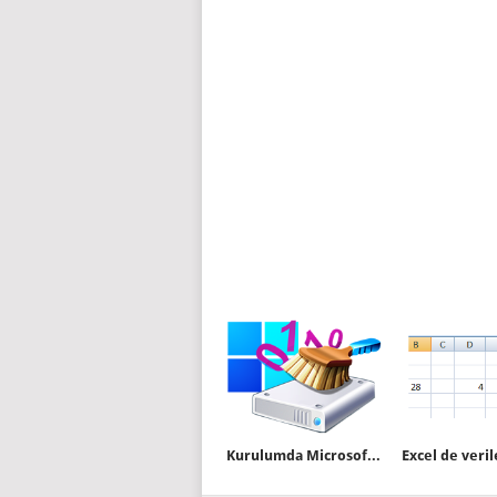
Kurulumda Microsoft hesabı gereksinimini atlatın