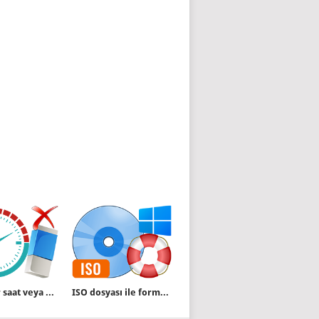
Belirli bir saat veya dakikadan eski dosyaları sildirmek
ISO dosyası ile formatsız Windows tamiri