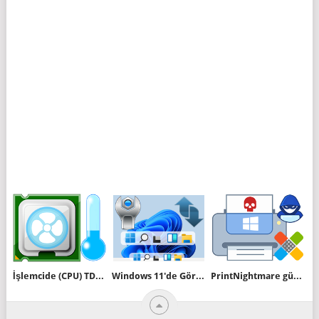
İşlemcide (CPU) TDP kavramı nedir nasıl ölçülür
Windows 11'de Görev Çubuğu Simge boyutunu değiştir
PrintNightmare güvenlik Açığı nedir ve nasıl engellenir