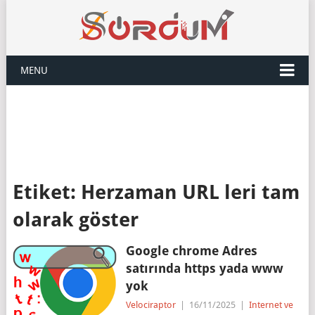
MENU
Etiket:
Herzaman URL leri tam
olarak göster
Google chrome Adres
satırında https yada www
yok
Velociraptor
|
16/11/2025
|
Internet ve