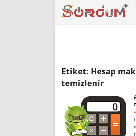
Etiket:
Hesap maki
temizlenir
V
H
m
p