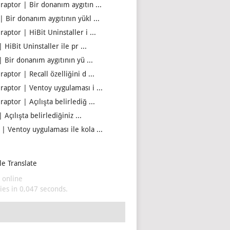
iraptor | Bir donanım aygıtın ...
| Bir donanım aygıtının yükl ...
raptor | HiBit Uninstaller i ...
| HiBit Uninstaller ile pr ...
| Bir donanım aygıtının yü ...
raptor | Recall özelliğini d ...
iraptor | Ventoy uygulaması i ...
raptor | Açılışta belirlediğ ...
| Açılışta belirlediğiniz ...
 | Ventoy uygulaması ile kola ...
e Translate
 online
es in 0,047 seconds.