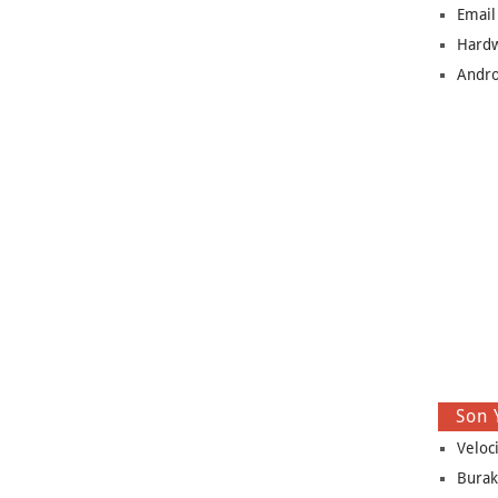
Email
Hard
Andro
Son 
Veloc
Burak