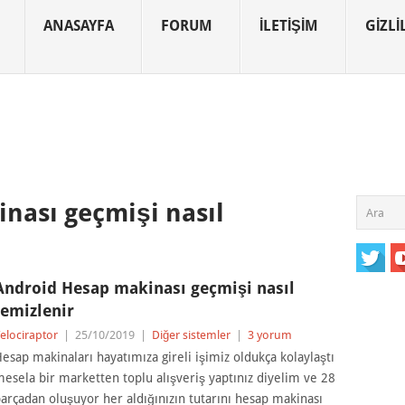
ANASAYFA
FORUM
İLETIŞIM
GIZLIL
nası geçmişi nasıl
Android Hesap makinası geçmişi nasıl
temizlenir
elociraptor
|
25/10/2019
|
Diğer sistemler
|
3 yorum
esap makinaları hayatımıza gireli işimiz oldukça kolaylaştı
esela bir marketten toplu alışveriş yaptınız diyelim ve 28
arçadan oluşuyor her aldığınızın tutarını hesap makinası