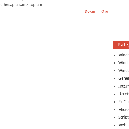
le hesaplarsanız toplam
Devamını Oku
Kate
Wind
Wind
Wind
Genel
Inter
Ücret
Pc Gü
Micro
Script
Web v