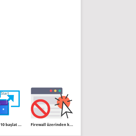
Windows 10 başlat menüsü tam ekran olsun
Firewall üzerinden kolayca web sitesi yasaklayın