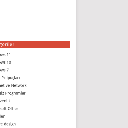
goriler
ows 11
ows 10
ows 7
 Pc ipuçları
net ve Network
siz Programlar
venlik
soft Office
ler
e design