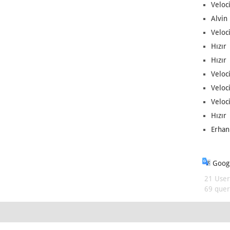
Veloc
Alvin 
Veloci
Hızır 
Hızır 
Veloci
Veloc
Veloci
Hızır 
Erhan
Googl
21 User
69 queri