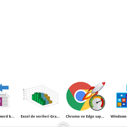
İki Microsoft word belgesini karşılaştıralım
Excel de verileri Grafik haline getirelim
Chrome ve Edge sayfaları daha hızlı yüklesin