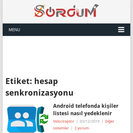
MENU
Etiket:
hesap
senkronizasyonu
Android telefonda kişiler
listesi nasıl yedeklenir
Velociraptor
|
03/12/2019
|
Diğer
sistemler
|
2 yorum