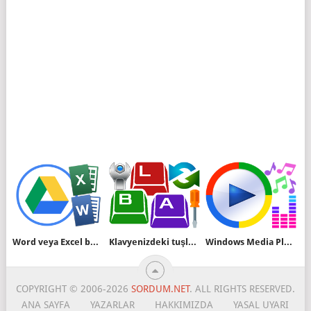
Word veya Excel belgelerini Google drive ile görüntüleyin
Klavyenizdeki tuşları düzenleyin (SharpKeys)
Windows Media Player'a kısayol tuşları ekleyelim
COPYRIGHT © 2006-2026
SORDUM.NET
. ALL RIGHTS RESERVED.
ANA SAYFA
YAZARLAR
HAKKIMIZDA
YASAL UYARI