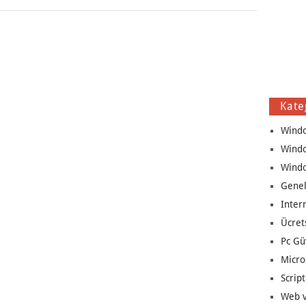
Kate
Wind
Wind
Wind
Genel
Inter
Ücret
Pc Gü
Micro
Script
Web v