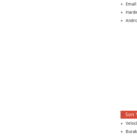
Email
Hard
Andro
Son 
Veloc
Burak