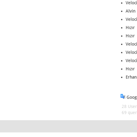
Veloc
Alvin 
Veloci
Hızır 
Hızır 
Veloci
Veloc
Veloci
Hızır 
Erhan
Googl
28 User
69 queri