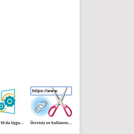
Windows 10 da Uygulamalar otomatik başlamasın
Ücretsiz ve kullanımı kolay kısa URL servisleri