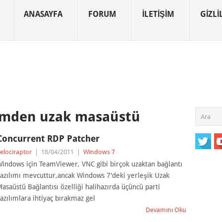
ANASAYFA
FORUM
İLETIŞIM
GIZLIL
mden uzak masaüstü
Concurrent RDP Patcher
elociraptor
|
18/04/2011
|
Windows 7
indows için TeamViewer, VNC gibi birçok uzaktan bağlantı
azılımı mevcuttur,ancak Windows 7'deki yerleşik Uzak
asaüstü Bağlantısı özelliği halihazırda üçüncü parti
azılımlara ihtiyaç bırakmaz gel
Devamını Oku