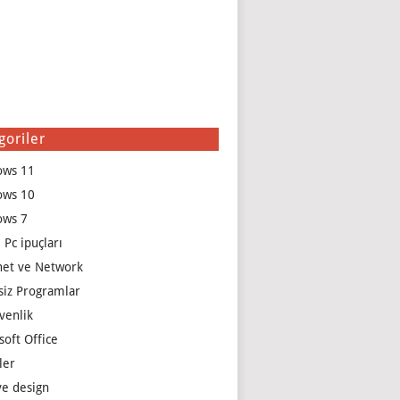
goriler
ows 11
ows 10
ows 7
 Pc ipuçları
net ve Network
siz Programlar
venlik
soft Office
ler
e design