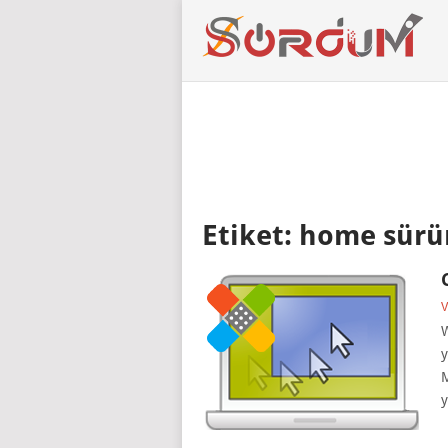
Etiket:
home sürü
V
W
y
M
y