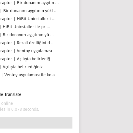
iraptor | Bir donanım aygıtın ...
| Bir donanım aygıtının yükl ...
raptor | HiBit Uninstaller i ...
| HiBit Uninstaller ile pr ...
| Bir donanım aygıtının yü ...
raptor | Recall özelliğini d ...
iraptor | Ventoy uygulaması i ...
raptor | Açılışta belirlediğ ...
| Açılışta belirlediğiniz ...
 | Ventoy uygulaması ile kola ...
e Translate
 online
es in 0,078 seconds.