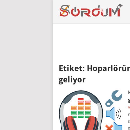
Etiket:
Hoparlörün
geliyor
V
G
s
g