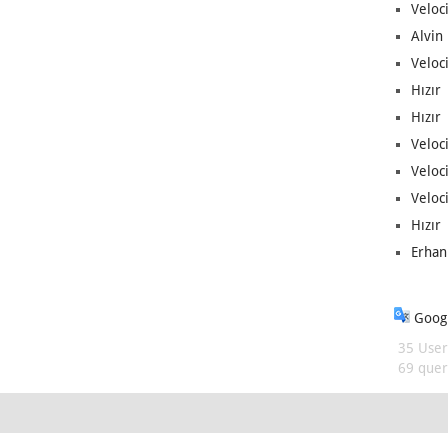
Veloc
Alvin 
Veloci
Hızır 
Hızır 
Veloci
Veloc
Veloci
Hızır 
Erhan
Googl
35 User
69 queri