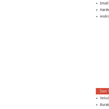
Email
Hard
Andro
Son 
Veloc
Burak