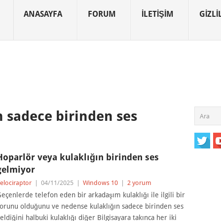
ANASAYFA
FORUM
İLETIŞIM
GIZLIL
 sadece birinden ses
Hoparlör veya kulaklığın birinden ses
gelmiyor
elociraptor
|
04/11/2025
|
Windows 10
|
2 yorum
eçenlerde telefon eden bir arkadaşım kulaklığı ile ilgili bir
orunu olduğunu ve nedense kulaklığın sadece birinden ses
eldiğini halbuki kulaklığı diğer Bilgisayara takınca her iki