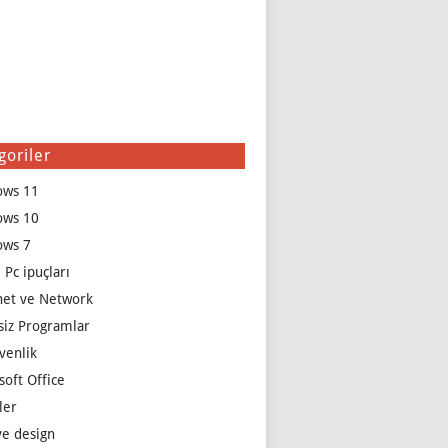
goriler
ows 11
ows 10
ows 7
 Pc ipuçları
net ve Network
siz Programlar
venlik
soft Office
ler
e design