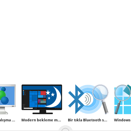
Windows ta Çalışma grubu ismi nasıl değiştirilir
Modern bekleme modu özelliği nedir
Bir tıkla Bluetooth sürümünüzü bulun