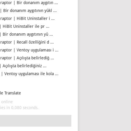
iraptor | Bir donanım aygıtın ...
| Bir donanım aygıtının yükl ...
raptor | HiBit Uninstaller i ...
| HiBit Uninstaller ile pr ...
| Bir donanım aygıtının yü ...
raptor | Recall özelliğini d ...
iraptor | Ventoy uygulaması i ...
raptor | Açılışta belirlediğ ...
| Açılışta belirlediğiniz ...
 | Ventoy uygulaması ile kola ...
e Translate
 online
es in 0,080 seconds.