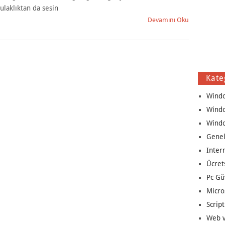
ulaklıktan da sesin
Devamını Oku
Kate
Wind
Wind
Wind
Genel
Inter
Ücret
Pc Gü
Micro
Script
Web v