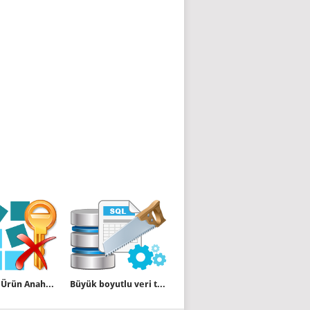
Windows Ürün Anahtarını Registryden Silme
Büyük boyutlu veri tabanı yükleme yöntemleri