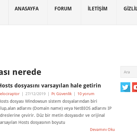
ANASAYFA
FORUM
İLETIŞIM
GIZLIL
ası nerede
Hosts dosyasını varsayılan hale getirin
elociraptor
|
27/12/2019
|
Pc Güvenlik
|
10 yorum
osts dosyası Windowsun sistem dosyalarından biri
lup,alan adlarını (Domain name) veya NetBIOS adlarını IP
dreslerine çevirir. Düz bir metin dosyasıdır ve orijinal
arsayılan Hosts dosyasının boyutu
Devamını Oku