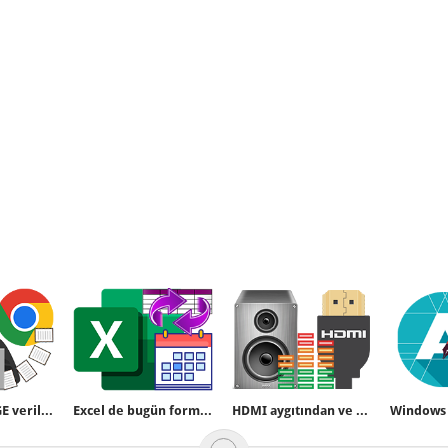
Microsoft EDGE verilerinizi çalmışmı kontrol edin
Excel de bugün formülü nasıl kullanılır
HDMI aygıtından ve hoparlörlerden aynı anda ses çıkışı alın