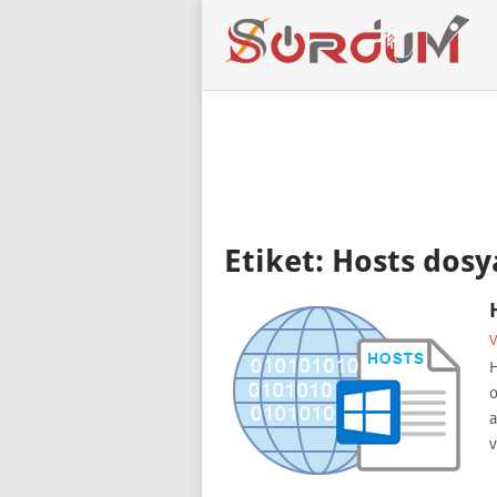
Etiket:
Hosts dosy
V
H
o
a
v