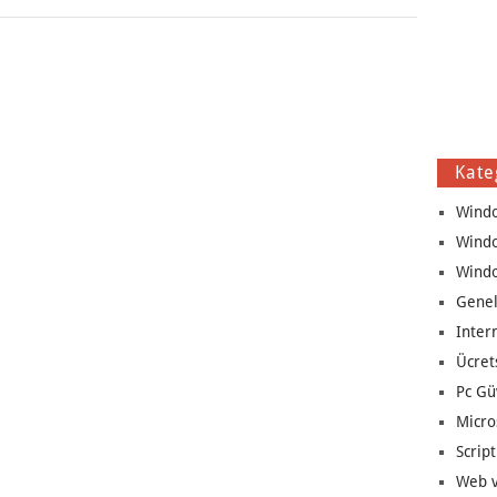
Kate
Wind
Wind
Wind
Genel
Inter
Ücret
Pc Gü
Micro
Script
Web v