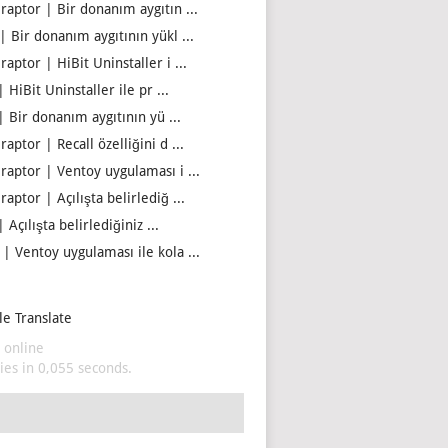
iraptor | Bir donanım aygıtın ...
| Bir donanım aygıtının yükl ...
raptor | HiBit Uninstaller i ...
| HiBit Uninstaller ile pr ...
| Bir donanım aygıtının yü ...
raptor | Recall özelliğini d ...
iraptor | Ventoy uygulaması i ...
raptor | Açılışta belirlediğ ...
| Açılışta belirlediğiniz ...
 | Ventoy uygulaması ile kola ...
e Translate
 online
es in 0,055 seconds.