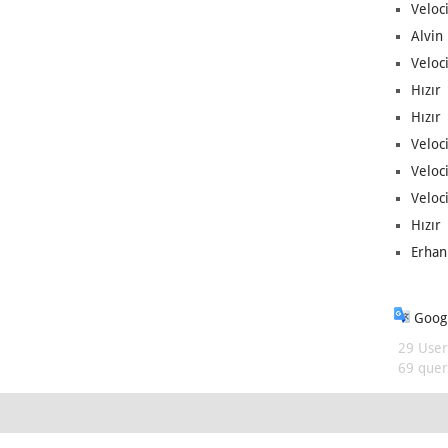
Veloc
Alvin 
Veloci
Hızır 
Hızır 
Veloci
Veloc
Veloci
Hızır 
Erhan
Googl
29 User
69 queri