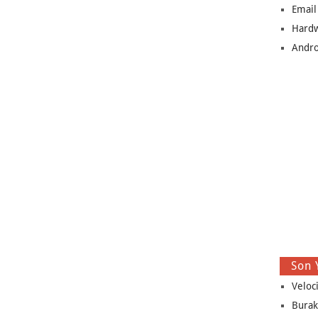
Email
Hard
Andro
Son 
Veloc
Burak