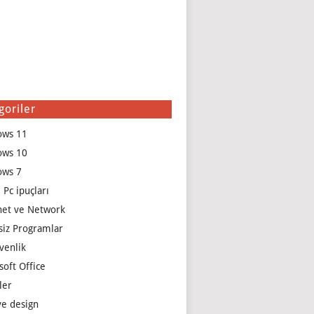
goriler
ows 11
ows 10
ows 7
 Pc ipuçları
net ve Network
siz Programlar
venlik
soft Office
ler
e design