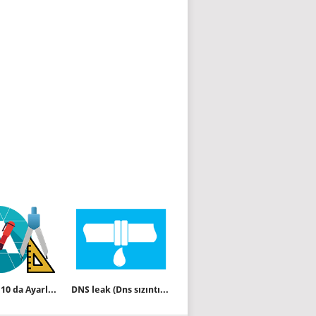
Windows 10 da Ayarlar uygulaması ile Font işlemleri
DNS leak (Dns sızıntısı) sorunu