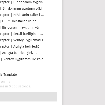
iraptor | Bir donanım aygıtın ...
| Bir donanım aygıtının yükl ...
raptor | HiBit Uninstaller i ...
| HiBit Uninstaller ile pr ...
| Bir donanım aygıtının yü ...
raptor | Recall özelliğini d ...
iraptor | Ventoy uygulaması i ...
raptor | Açılışta belirlediğ ...
| Açılışta belirlediğiniz ...
 | Ventoy uygulaması ile kola ...
e Translate
 online
es in 0,066 seconds.