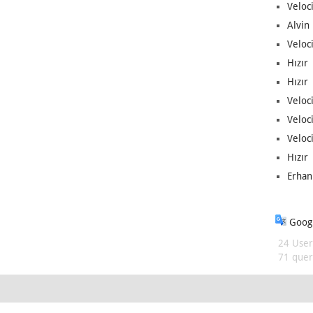
Veloc
Alvin 
Veloci
Hızır 
Hızır 
Veloci
Veloc
Veloci
Hızır 
Erhan
Googl
24 User
71 queri