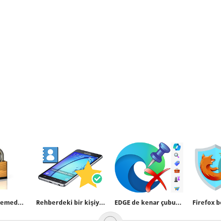
Yazılım engellemede karma kural yöntemi
Rehberdeki bir kişiyi favori listesine ekleyelim
EDGE de kenar çubuğunda aç özelliği olmasın