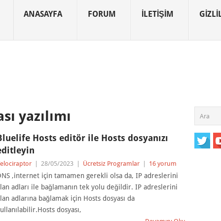
ANASAYFA
FORUM
İLETIŞIM
GIZLIL
sı yazılımı
Bluelife Hosts editör ile Hosts dosyanızı
editleyin
elociraptor
|
28/05/2023
|
Ücretsiz Programlar
|
16 yorum
NS ,internet için tamamen gerekli olsa da, IP adreslerini
lan adları ile bağlamanın tek yolu değildir. IP adreslerini
lan adlarına bağlamak için Hosts dosyası da
ullanılabilir.Hosts dosyası,