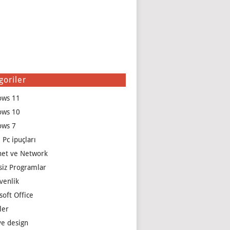
goriler
ows 11
ows 10
ows 7
 Pc ipuçları
net ve Network
siz Programlar
venlik
soft Office
ler
e design