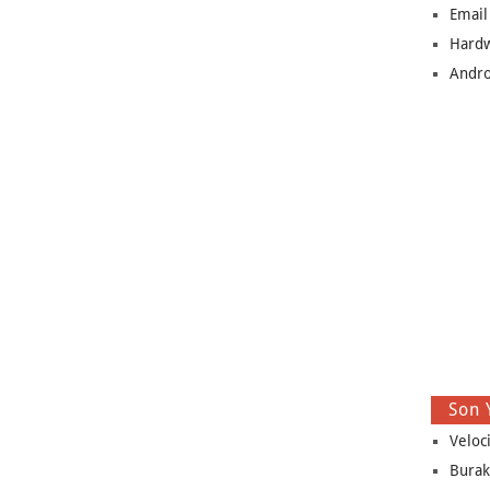
Email
Hard
Andro
Son 
Veloc
Burak