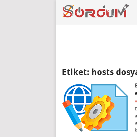
Etiket:
hosts dosya
V
D
a
a
k