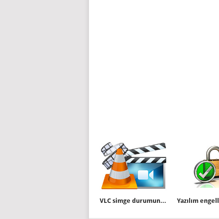
VLC simge durumuna alındığında oynama duraklasın