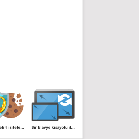
Firefox belirli sitelerde içeriği engellemesin
Bir klavye kısayolu ile ekran çözünürlüğü değiştirin