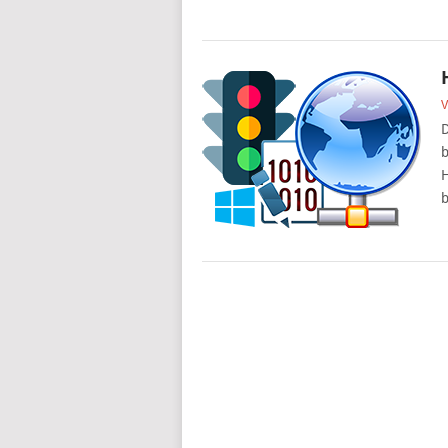
V
D
b
H
b