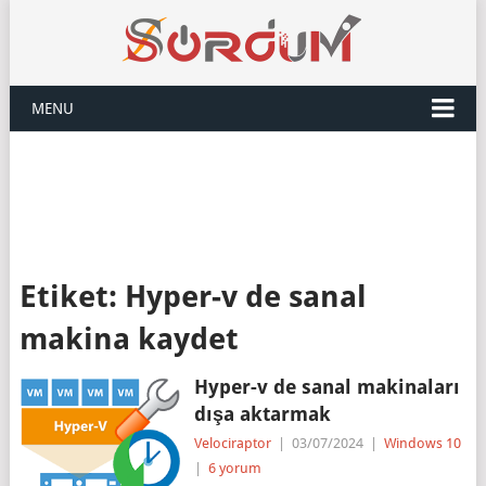
MENU
Etiket:
Hyper-v de sanal
makina kaydet
Hyper-v de sanal makinaları
dışa aktarmak
Velociraptor
|
03/07/2024
|
Windows 10
|
6 yorum