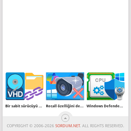
Bir sabit sürücüyü veya VHD/X i klasöre bağlayın
Recall özelliğini devre dışı bırakın veya etkinleştirin
Windows Defenderin işlemci kullanım yüzdesini ayarlayın
COPYRIGHT © 2006-2026
SORDUM.NET
. ALL RIGHTS RESERVED.