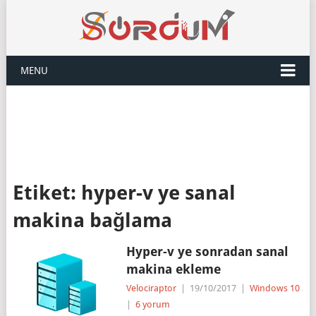
MENU
Etiket:
hyper-v ye sanal
makina bağlama
Hyper-v ye sonradan sanal
makina ekleme
Velociraptor
|
19/10/2017
|
Windows 10
|
6 yorum