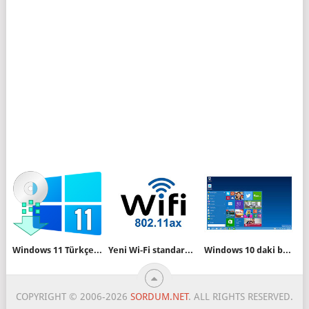
Windows 11 Türkçe sürümü nasıl indirilir
Yeni Wi-Fi standardı 802.11ax nedir
Windows 10 daki bazı efektleri kaldıralım
COPYRIGHT © 2006-2026
SORDUM.NET
. ALL RIGHTS RESERVED.