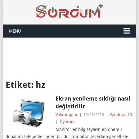
MENU
Etiket:
hz
Ekran yenileme sıklığı nasıl
değiştirilir
Velociraptor
|
13/03/2018
|
Windows 10
|
6 yorum
Monitörler bilgisayarın en önemli
donanım bileşenlerinden biridir , monitör seçerken genellikle