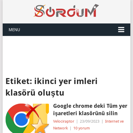
MENU
Etiket:
ikinci yer imleri
klasörü oluştu
Google chrome deki Tüm yer
işaretleri klasörünü silin
Velociraptor
|
23/09/2023
|
Internet ve
Network
|
10 yorum