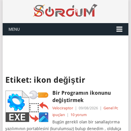
MENU
Etiket:
ikon değiştir
Bir Programın ikonunu
değiştirmek
Velociraptor
|
09/08/2026
|
Genel Pc
ipuçları
|
10 yorum
Bugün gerekli olan bir sanallaştırma
yazılımının portablesini (kurulumsuz) bulup denedim , oldukça