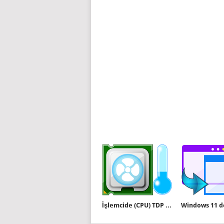
İşlemcide (CPU) TDP kavramı nedir nasıl ölçülür