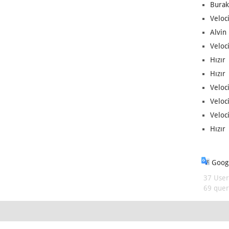
Burak
Veloc
Alvin 
Veloci
Hızır 
Hızır 
Veloci
Veloc
Veloci
Hızır 
Googl
37 User
69 queri