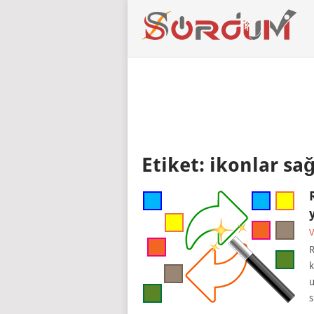
Etiket:
ikonlar sağ
V
R
k
u
s