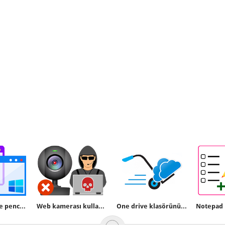
Windows 11 de pencere köşeleri yuvarlak olmasın
Web kamerası kullanımını yasaklayın
One drive klasörünü başka dizine taşıyalım