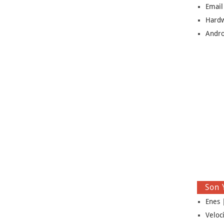
Email
Hard
Andro
Son 
Enes |
Veloc