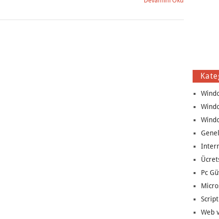
Devamını Oku
Kate
Wind
Wind
Wind
Genel
Inter
Ücret
Pc Gü
Micro
Script
Web v