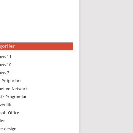
goriler
ows 11
ows 10
ows 7
 Pc ipuçları
net ve Network
siz Programlar
venlik
soft Office
ler
e design