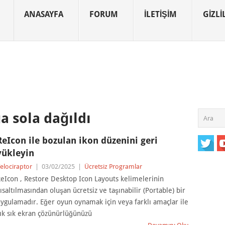
ANASAYFA
FORUM
İLETIŞIM
GIZLIL
a sola dağıldı
ReIcon ile bozulan ikon düzenini geri
yükleyin
elociraptor
|
03/02/2025
|
Ücretsiz Programlar
eIcon , Restore Desktop Icon Layouts kelimelerinin
ısaltılmasından oluşan ücretsiz ve taşınabilir (Portable) bir
ygulamadır. Eğer oyun oynamak için veya farklı amaçlar ile
ık sık ekran çözünürlüğünüzü